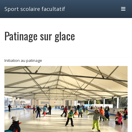
Affic
Sport scolaire facultatif
la
Patinage sur glace
navig
Initiation au patinage